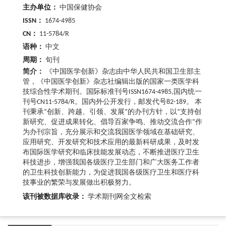
主办单位：
中国保健协会
ISSN：
1674-4985
CN：
11-5784/R
语种：
中文
周期：
旬刊
简介：
《中国医学创新》杂志由中华人民共和国卫生部主
管，《中国医学创新》杂志社编辑出版的国家一类医学科
技综合性学术期刊。国际标准刊号ISSN1674-4985,国内统一
刊号CN11-5784/R。国内外公开发行，邮发代号82-189。 本
刊秉承“创新、跨越、引领、发展”的办刊方针，以“支持创
新研究、促进成果转化、倡导百家争鸣、推动交流合作”作
为办刊宗旨，充分展示和交流我国医学领域在基础研究、
应用研究、开发研究和技术应用的最新科研成果，及时发
布国际医学研究和临床技能发展动态，不断推进医疗卫生
科技进步，增强我国各级医疗卫生部门和广大医务工作者
的卫生科技创新能力，为促进我国各级医疗卫生和医疗科
技事业的繁荣与发展做出积极努力。
该刊被数据库收录：
学术期刊网全文检索