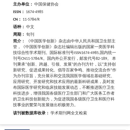
主办单位：
中国保健协会
ISSN：
1674-4985
CN：
11-5784/R
语种：
中文
周期：
旬刊
简介：
《中国医学创新》杂志由中华人民共和国卫生部主
管，《中国医学创新》杂志社编辑出版的国家一类医学科
技综合性学术期刊。国际标准刊号ISSN1674-4985,国内统一
刊号CN11-5784/R。国内外公开发行，邮发代号82-189。 本
刊秉承“创新、跨越、引领、发展”的办刊方针，以“支持创
新研究、促进成果转化、倡导百家争鸣、推动交流合作”作
为办刊宗旨，充分展示和交流我国医学领域在基础研究、
应用研究、开发研究和技术应用的最新科研成果，及时发
布国际医学研究和临床技能发展动态，不断推进医疗卫生
科技进步，增强我国各级医疗卫生部门和广大医务工作者
的卫生科技创新能力，为促进我国各级医疗卫生和医疗科
技事业的繁荣与发展做出积极努力。
该刊被数据库收录：
学术期刊网全文检索