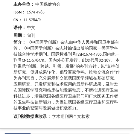
主办单位：
中国保健协会
ISSN：
1674-4985
CN：
11-5784/R
语种：
中文
周期：
旬刊
简介：
《中国医学创新》杂志由中华人民共和国卫生部主
管，《中国医学创新》杂志社编辑出版的国家一类医学科
技综合性学术期刊。国际标准刊号ISSN1674-4985,国内统一
刊号CN11-5784/R。国内外公开发行，邮发代号82-189。 本
刊秉承“创新、跨越、引领、发展”的办刊方针，以“支持创
新研究、促进成果转化、倡导百家争鸣、推动交流合作”作
为办刊宗旨，充分展示和交流我国医学领域在基础研究、
应用研究、开发研究和技术应用的最新科研成果，及时发
布国际医学研究和临床技能发展动态，不断推进医疗卫生
科技进步，增强我国各级医疗卫生部门和广大医务工作者
的卫生科技创新能力，为促进我国各级医疗卫生和医疗科
技事业的繁荣与发展做出积极努力。
该刊被数据库收录：
学术期刊网全文检索