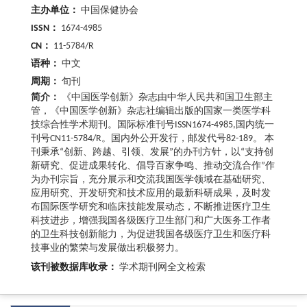
主办单位：
中国保健协会
ISSN：
1674-4985
CN：
11-5784/R
语种：
中文
周期：
旬刊
简介：
《中国医学创新》杂志由中华人民共和国卫生部主
管，《中国医学创新》杂志社编辑出版的国家一类医学科
技综合性学术期刊。国际标准刊号ISSN1674-4985,国内统一
刊号CN11-5784/R。国内外公开发行，邮发代号82-189。 本
刊秉承“创新、跨越、引领、发展”的办刊方针，以“支持创
新研究、促进成果转化、倡导百家争鸣、推动交流合作”作
为办刊宗旨，充分展示和交流我国医学领域在基础研究、
应用研究、开发研究和技术应用的最新科研成果，及时发
布国际医学研究和临床技能发展动态，不断推进医疗卫生
科技进步，增强我国各级医疗卫生部门和广大医务工作者
的卫生科技创新能力，为促进我国各级医疗卫生和医疗科
技事业的繁荣与发展做出积极努力。
该刊被数据库收录：
学术期刊网全文检索