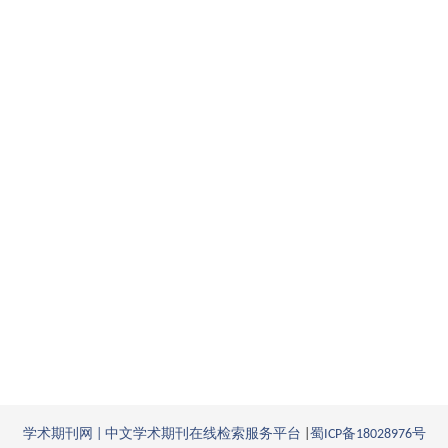
的
应
用
作
者：
杨
恒
赖
文
霞
学术期刊网 | 中文学术期刊在线检索服务平台
|
蜀ICP备18028976号