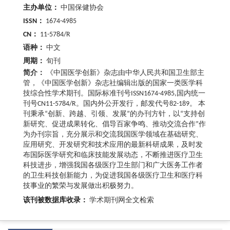
主办单位：
中国保健协会
ISSN：
1674-4985
CN：
11-5784/R
语种：
中文
周期：
旬刊
简介：
《中国医学创新》杂志由中华人民共和国卫生部主
管，《中国医学创新》杂志社编辑出版的国家一类医学科
技综合性学术期刊。国际标准刊号ISSN1674-4985,国内统一
刊号CN11-5784/R。国内外公开发行，邮发代号82-189。 本
刊秉承“创新、跨越、引领、发展”的办刊方针，以“支持创
新研究、促进成果转化、倡导百家争鸣、推动交流合作”作
为办刊宗旨，充分展示和交流我国医学领域在基础研究、
应用研究、开发研究和技术应用的最新科研成果，及时发
布国际医学研究和临床技能发展动态，不断推进医疗卫生
科技进步，增强我国各级医疗卫生部门和广大医务工作者
的卫生科技创新能力，为促进我国各级医疗卫生和医疗科
技事业的繁荣与发展做出积极努力。
该刊被数据库收录：
学术期刊网全文检索