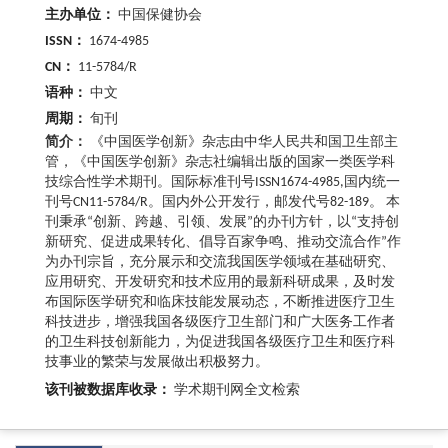
主办单位：
中国保健协会
ISSN：
1674-4985
CN：
11-5784/R
语种：
中文
周期：
旬刊
简介：
《中国医学创新》杂志由中华人民共和国卫生部主
管，《中国医学创新》杂志社编辑出版的国家一类医学科
技综合性学术期刊。国际标准刊号ISSN1674-4985,国内统一
刊号CN11-5784/R。国内外公开发行，邮发代号82-189。 本
刊秉承“创新、跨越、引领、发展”的办刊方针，以“支持创
新研究、促进成果转化、倡导百家争鸣、推动交流合作”作
为办刊宗旨，充分展示和交流我国医学领域在基础研究、
应用研究、开发研究和技术应用的最新科研成果，及时发
布国际医学研究和临床技能发展动态，不断推进医疗卫生
科技进步，增强我国各级医疗卫生部门和广大医务工作者
的卫生科技创新能力，为促进我国各级医疗卫生和医疗科
技事业的繁荣与发展做出积极努力。
该刊被数据库收录：
学术期刊网全文检索