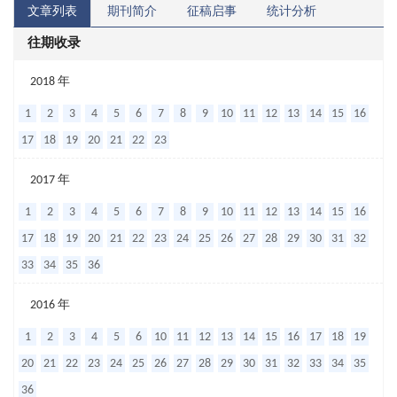
文章列表
期刊简介
征稿启事
统计分析
往期收录
本
2018 年
地
1
2
3
4
5
6
7
8
9
10
11
12
13
14
15
16
区
17
18
19
20
21
22
23
不
2017 年
同
1
2
3
4
5
6
7
8
9
10
11
12
13
14
15
16
错
17
18
19
20
21
22
23
24
25
26
27
28
29
30
31
32
患
33
34
35
36
者
Bolton
2016 年
指
1
2
3
4
5
6
10
11
12
13
14
15
16
17
18
19
数
20
21
22
23
24
25
26
27
28
29
30
31
32
33
34
35
及
36