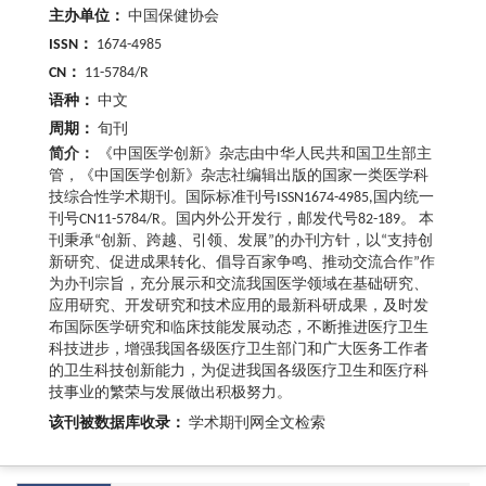
主办单位：
中国保健协会
ISSN：
1674-4985
CN：
11-5784/R
语种：
中文
周期：
旬刊
简介：
《中国医学创新》杂志由中华人民共和国卫生部主
管，《中国医学创新》杂志社编辑出版的国家一类医学科
技综合性学术期刊。国际标准刊号ISSN1674-4985,国内统一
刊号CN11-5784/R。国内外公开发行，邮发代号82-189。 本
刊秉承“创新、跨越、引领、发展”的办刊方针，以“支持创
新研究、促进成果转化、倡导百家争鸣、推动交流合作”作
为办刊宗旨，充分展示和交流我国医学领域在基础研究、
应用研究、开发研究和技术应用的最新科研成果，及时发
布国际医学研究和临床技能发展动态，不断推进医疗卫生
科技进步，增强我国各级医疗卫生部门和广大医务工作者
的卫生科技创新能力，为促进我国各级医疗卫生和医疗科
技事业的繁荣与发展做出积极努力。
该刊被数据库收录：
学术期刊网全文检索