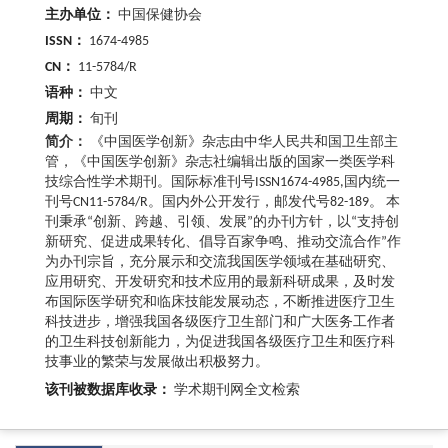
主办单位：
中国保健协会
ISSN：
1674-4985
CN：
11-5784/R
语种：
中文
周期：
旬刊
简介：
《中国医学创新》杂志由中华人民共和国卫生部主
管，《中国医学创新》杂志社编辑出版的国家一类医学科
技综合性学术期刊。国际标准刊号ISSN1674-4985,国内统一
刊号CN11-5784/R。国内外公开发行，邮发代号82-189。 本
刊秉承“创新、跨越、引领、发展”的办刊方针，以“支持创
新研究、促进成果转化、倡导百家争鸣、推动交流合作”作
为办刊宗旨，充分展示和交流我国医学领域在基础研究、
应用研究、开发研究和技术应用的最新科研成果，及时发
布国际医学研究和临床技能发展动态，不断推进医疗卫生
科技进步，增强我国各级医疗卫生部门和广大医务工作者
的卫生科技创新能力，为促进我国各级医疗卫生和医疗科
技事业的繁荣与发展做出积极努力。
该刊被数据库收录：
学术期刊网全文检索