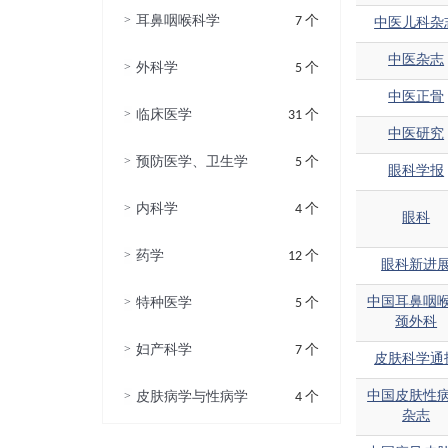
>
耳鼻咽喉科学
7 个
中医儿科杂
中医杂志
>
外科学
5 个
中医正骨
>
临床医学
31 个
中医研究
>
预防医学、卫生学
5 个
眼科学报
>
内科学
4 个
眼科
>
药学
12 个
眼科新进
>
中国耳鼻咽
特种医学
5 个
颈外科
>
妇产科学
7 个
皮肤科学通
>
中国皮肤性
皮肤病学与性病学
4 个
杂志