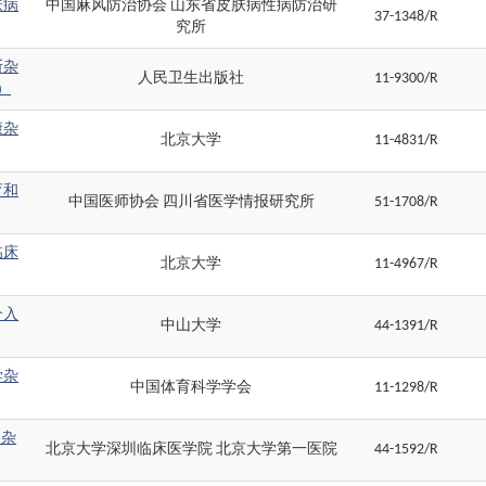
肤病
中国麻风防治协会 山东省皮肤病性病防治研
37-1348/R
究所
断杂
人民卫生出版社
11-9300/R
）
康杂
北京大学
11-4831/R
育和
中国医师协会 四川省医学情报研究所
51-1708/R
临床
北京大学
11-4967/R
介入
中山大学
44-1391/R
学杂
中国体育科学学会
11-1298/R
I杂
北京大学深圳临床医学院 北京大学第一医院
44-1592/R