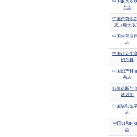
中国麻风皮
杂志
中国产前诊
志（电子版
中国生育健
志
中国计划生
妇产科
中国妇产科
杂志
影像诊断与
放射学
中国运动医
志
中国CT和MR
志