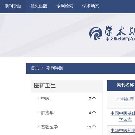
期刊导航
优先出版
专利检索
学术动态
首页
期刊导航
期刊名称
医药卫生
>
中医
17 个
全科护理
>
肿瘤学
4 个
中国中医基
学杂志
>
基础医学
19 个
中华中医药