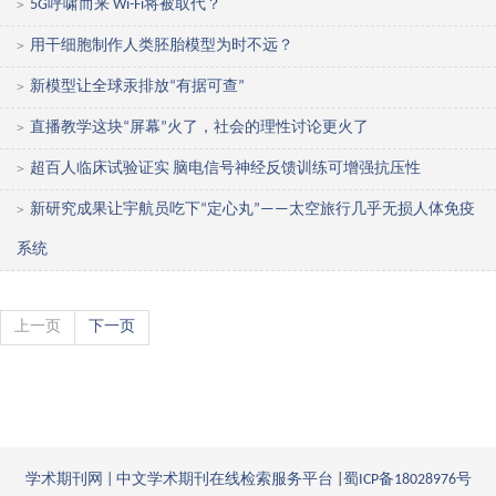
5G呼啸而来 Wi-Fi将被取代？
>
用干细胞制作人类胚胎模型为时不远？
>
新模型让全球汞排放“有据可查”
>
直播教学这块“屏幕”火了，社会的理性讨论更火了
>
超百人临床试验证实 脑电信号神经反馈训练可增强抗压性
>
新研究成果让宇航员吃下“定心丸”——太空旅行几乎无损人体免疫
>
系统
上一页
下一页
学术期刊网 | 中文学术期刊在线检索服务平台
|
蜀ICP备18028976号