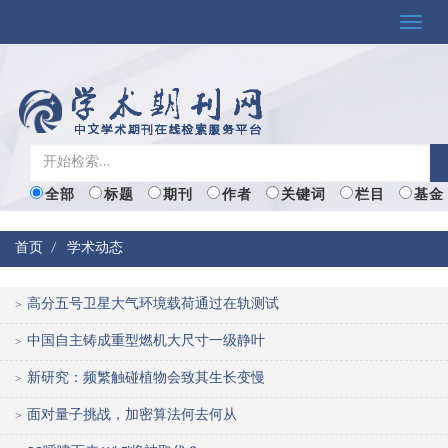
Toggle
naviga
全部
标题
期刊
作者
关键词
栏目
基金
首页
学术动态
高分五号卫星大气环境载荷通过在轨测试
>
中国自主铸成重型燃机大尺寸一级静叶
>
新研究：频繁触碰植物会致其生长变慢
>
面对量子挑战，加密算法何去何从
>