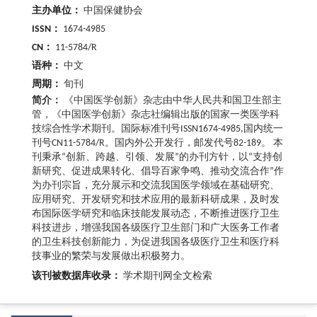
主办单位：
中国保健协会
ISSN：
1674-4985
CN：
11-5784/R
语种：
中文
周期：
旬刊
简介：
《中国医学创新》杂志由中华人民共和国卫生部主
管，《中国医学创新》杂志社编辑出版的国家一类医学科
技综合性学术期刊。国际标准刊号ISSN1674-4985,国内统一
刊号CN11-5784/R。国内外公开发行，邮发代号82-189。 本
刊秉承“创新、跨越、引领、发展”的办刊方针，以“支持创
新研究、促进成果转化、倡导百家争鸣、推动交流合作”作
为办刊宗旨，充分展示和交流我国医学领域在基础研究、
应用研究、开发研究和技术应用的最新科研成果，及时发
布国际医学研究和临床技能发展动态，不断推进医疗卫生
科技进步，增强我国各级医疗卫生部门和广大医务工作者
的卫生科技创新能力，为促进我国各级医疗卫生和医疗科
技事业的繁荣与发展做出积极努力。
该刊被数据库收录：
学术期刊网全文检索