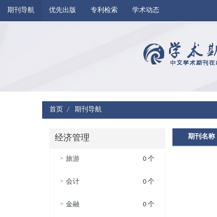
期刊导航
优先出版
专利检索
学术动态
首页
期刊导航
期刊名称
经济管理
>
旅游
0 个
>
会计
0 个
>
金融
0 个