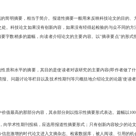
概的简明摘要，相当于简介。报道性摘要一般用来反映科技论文的目的、
之处。科技论文如果没有创新内容，如果没有经得起检验的与众不同的方
摘要字数稍多的篇幅，向读者介绍论文的主要内容。以"摘录要点"的形
性质和水平的摘要，其目的是使读者对该研究的主要内容(即作者做了什
报、问题讨论等栏目以及技术性期刊等只概括地介绍论文的论题'使读者
价值最高的那部分内容，其余部分则以指示性摘要形式表达。篇幅以100～
，向学术性期刊投稿，应选用报道性摘要形式；只有创新内容较少的论文
今信息激增的时代论文进入文摘杂志、检索数据库，被人阅读、引用的机