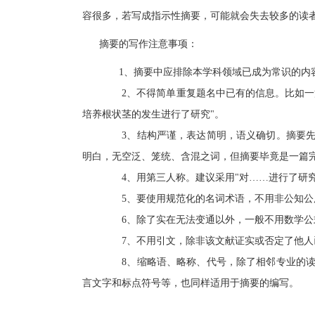
容很多，若写成指示性摘要，可能就会失去较多的读
摘要的写作注意事项：
1、摘要中应排除本学科领域已成为常识的内
2、不得简单重复题名中已有的信息。比如
培养根状茎的发生进行了研究"。
3、结构严谨，表达简明，语义确切。摘要
明白，无空泛、笼统、含混之词，但摘要毕竟是一篇
4、用第三人称。建议采用"对……进行了研究
5、要使用规范化的名词术语，不用非公知
6、除了实在无法变通以外，一般不用数学
7、不用引文，除非该文献证实或否定了他
8、缩略语、略称、代号，除了相邻专业的
言文字和标点符号等，也同样适用于摘要的编写。