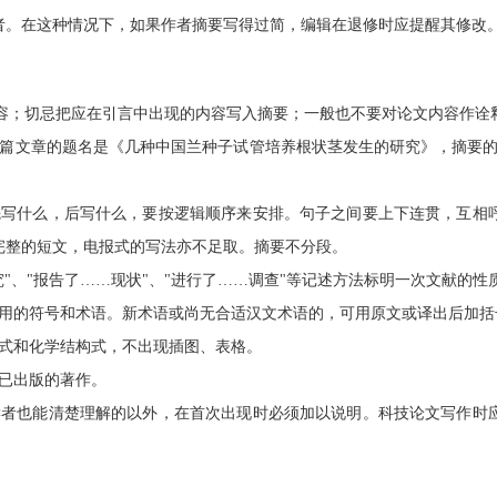
者。在这种情况下，如果作者摘要写得过简，编辑在退修时应提醒其修改
容；切忌把应在引言中出现的内容写入摘要；一般也不要对论文内容作诠释
一篇文章的题名是《几种中国兰种子试管培养根状茎发生的研究》，摘要的
先写什么，后写什么，要按逻辑顺序来安排。句子之间要上下连贯，互相
完整的短文，电报式的写法亦不足取。摘要不分段。
"、"报告了……现状"、"进行了……调查"等记述方法标明一次文献的性
公用的符号和术语。新术语或尚无合适汉文术语的，可用原文或译出后加括
公式和化学结构式，不出现插图、表格。
人已出版的著作。
读者也能清楚理解的以外，在首次出现时必须加以说明。科技论文写作时