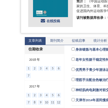
简介：
《中国运动医
家的卫生、体育、科
促进国内外运动医学
该刊被数据库收录：
在线投稿
文章列表
期刊简介
征稿启事
统计分析
往期收录
身体锻炼与基本心理
2018 年
老年女性躯干稳定性
1
2
3
4
5
6
优秀男子青少年游泳
7
理筋手法配合热敏治
2017 年
神经肌肉电刺激对前
1
2
3
4
5
6
天津市2014年居民
7
8
9
10
11
12