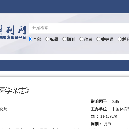
全部
标题
期刊
作者
关键词
栏
动医学杂志》
影响因子：
0.86
总局
主办单位：
中国体育
CN：
11-1298/R
周期：
月刊