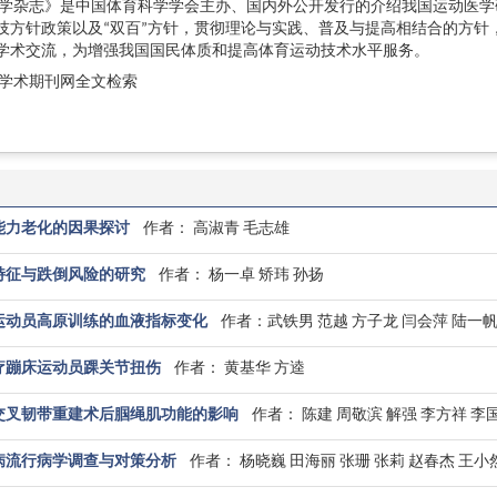
学杂志》是中国体育科学学会主办、国内外公开发行的介绍我国运动医学
技方针政策以及“双百”方针，贯彻理论与实践、普及与提高相结合的方针
学术交流，为增强我国国民体质和提高体育运动技术水平服务。
学术期刊网全文检索
能力老化的因果探讨
作者： 高淑青 毛志雄
特征与跌倒风险的研究
作者： 杨一卓 矫玮 孙扬
运动员高原训练的血液指标变化
作者：武铁男 范越 方子龙 闫会萍 陆一
疗蹦床运动员踝关节扭伤
作者： 黄基华 方逵
交叉韧带重建术后腘绳肌功能的影响
作者： 陈建 周敬滨 解强 李方祥 李
慢病流行病学调查与对策分析
作者： 杨晓巍 田海丽 张珊 张莉 赵春杰 王小