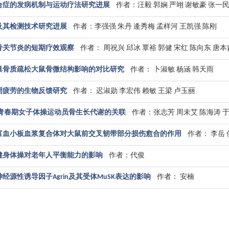
合症的发病机制与运动疗法研究进展
作者：汪毅 郭娴 严翊 谢敏豪 张一民
及其检测技术研究进展
作者：李强强 朱丹 逄秀梅 孟样河 王凯强 陈刚
骨关节炎的短期疗效观察
作者： 周祝兴 邱冰 覃裕 郭健 宋红 陈向东 唐本
巢骨质疏松大鼠骨微结构影响的对比研究
作者： 卜淑敏 杨涵 韩天雨
周疲劳的生物反馈研究
作者： 迟淑勋 李宏伟 赖敏 王梁 卢玉丽
态性与青春期女子体操运动员骨生长代谢的关联
作者：张志芳 周未艾 陈海涛 
富血小板血浆复合体对大鼠前交叉韧带部分损伤愈合的作用
作者： 李岳 
健身体操对老年人平衡能力的影响
作者：代俊
经源性诱导因子Agrin及其受体MuSK表达的影响
作者： 安楠