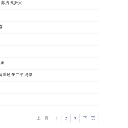
 苏浩 孔振兴
森
于涛
傅世铨 黎广平 冯华
上一页
1
2
3
下一页