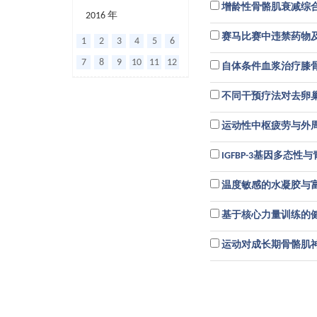
增龄性骨骼肌衰减综
2016 年
赛马比赛中违禁药物
1
2
3
4
5
6
7
8
9
10
11
12
自体条件血浆治疗膝
不同干预疗法对去卵
运动性中枢疲劳与外
IGFBP-3基因多
温度敏感的水凝胶与
基于核心力量训练的
运动对成长期骨骼肌神