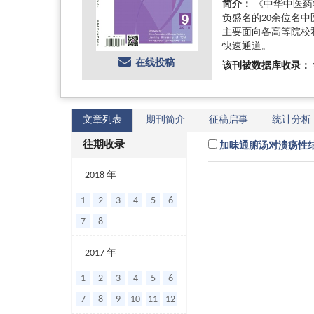
简介：
《中华中医药
负盛名的20余位名
主要面向各高等院校
快速通道。
在线投稿
该刊被数据库收录：
文章列表
期刊简介
征稿启事
统计分析
往期收录
加味通腑汤对溃疡性
2018 年
1
2
3
4
5
6
7
8
2017 年
1
2
3
4
5
6
7
8
9
10
11
12