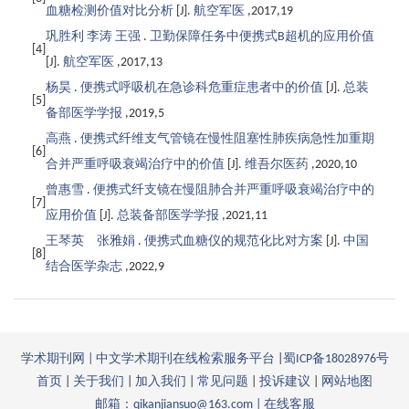
血糖检测价值对比分析
[J].
航空军医
,2017,19
巩胜利 李涛 王强
.
卫勤保障任务中便携式B超机的应用价值
[4]
[J].
航空军医
,2017,13
杨昊
.
便携式呼吸机在急诊科危重症患者中的价值
[J].
总装
[5]
备部医学学报
,2019,5
高燕
.
便携式纤维支气管镜在慢性阻塞性肺疾病急性加重期
[6]
合并严重呼吸衰竭治疗中的价值
[J].
维吾尔医药
,2020,10
曾惠雪
.
便携式纤支镜在慢阻肺合并严重呼吸衰竭治疗中的
[7]
应用价值
[J].
总装备部医学学报
,2021,11
王琴英 张雅娟
.
便携式血糖仪的规范化比对方案
[J].
中国
[8]
结合医学杂志
,2022,9
学术期刊网 | 中文学术期刊在线检索服务平台
|
蜀ICP备18028976号
首页
|
关于我们
|
加入我们
|
常见问题
|
投诉建议
|
网站地图
邮箱：qikanjiansuo@163.com |
在线客服