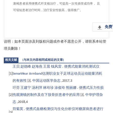
衰竭患者采用便携式纤支镜治疗，可提高一次性插管成功率， 且
可缩短患者治疗时间，治疗安全性较高，值得推广。
免费
说明：如本页面涉及到版权问题或作者不愿意公开，请联系本站管
理员删除！
相关文献
(与本文内容相同或相近的文章)
王贝 赵德峰 赵海燕 王晨 钱风雷
.
便携式能量消耗测试仪
[1]
SenseWear Armband估测职业女子足球运动员运动能量消耗
的有效性
[J].
中国运动医学杂志
,2017,3
吁芬 王建宁 汤利萍 林玲珍 涂俊玲 熊丽娜
.
便携式压力性损
[2]
伤观测镜的制作及在下肢骨折患者中的应用
[J].
中华护理杂
志
,2018,4
符菊英
.
便携式血糖检测仪与生化分析仪对糖尿病患者进行
[3]