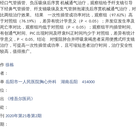
经口气管插管、负压吸痰后序贯 机械通气治疗，观察组给予纤支镜引导
下经鼻气管插管、纤支镜吸痰及支气管肺泡灌洗后序贯机械通气治疗，对
比两组治疗效果。 结果 一次性插管成功率对比，观察组（97.62%）高
于对照组（76.19%），差异有统计学意义（P ＜ 0.05）；并发症发生率及
死亡率对比，观察组均低于对照组（P ＜ 0.05）；观察组平均插管时间、
有创通气时间、PIC 出现时间及呼衰纠正时间均少于 对照组，差异有统计
学意义，P ＜ 0.05。结论 对慢阻肺合并呼吸衰竭患者采用便携式纤支镜
治疗，可提高一次性插管成功率， 且可缩短患者治疗时间，治疗安全性
较高，值得推广。
作
徐栋
者：
单
岳阳市一人民医院胸心外科 湖南岳阳 414000
位：
出
《维吾尔医药》
处：
刊
2020年第21卷第2期
期：