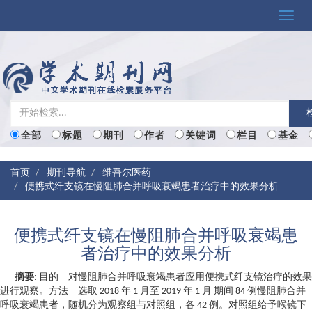
Toggle
naviga
全部
标题
期刊
作者
关键词
栏目
基金
首页
期刊导航
维吾尔医药
便携式纤支镜在慢阻肺合并呼吸衰竭患者治疗中的效果分析
便携式纤支镜在慢阻肺合并呼吸衰竭患
者治疗中的效果分析
摘要:
目的 对慢阻肺合并呼吸衰竭患者应用便携式纤支镜治疗的效果
进行观察。方法 选取 2018 年 1 月至 2019 年 1 月 期间 84 例慢阻肺合并
呼吸衰竭患者，随机分为观察组与对照组，各 42 例。对照组给予喉镜下